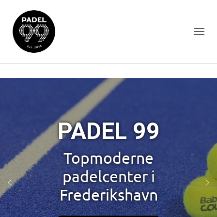
PADEL 99
Topmoderne
padelcenter i
Previous
Ne
Frederikshavn
Book bane