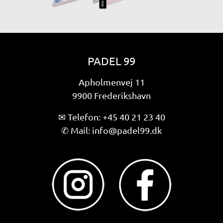
PADEL 99
Apholmenvej 11
9900 Frederikshavn
✉ Telefon:
+45 40 21 23 40
✆ Mail: i
nfo@padel99.dk
Åbningstider
Mandag til fredag 05:00 - 24:00