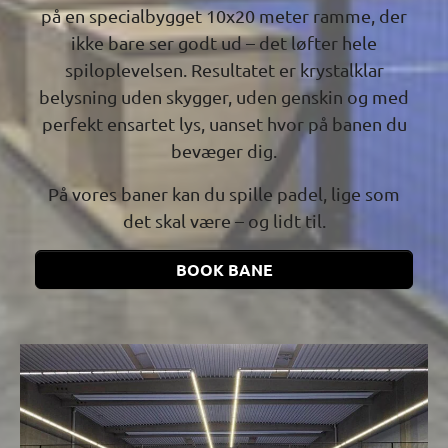
belysning uden skygger, uden genskin og med
perfekt ensartet lys, uanset hvor på banen du
bevæger dig.
På vores baner kan du spille padel, lige som
det skal være – og lidt til.
BOOK BANE
Previous
Next