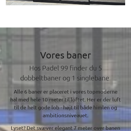
Vores baner
Hos Padel 99 finder du 5
dobbeltbaner og 1 singlebane
Alle 6 baner er placeret i vores topmoderne
hal med hele 10 meter til loftet. Her er der luft
til de helt gode lob - højt til både himlen og
ambitionsniveauet.
Lyset? Det svæver elegant 7 meter over banen
på en specialbygget 10x20 meter ramme, der
ikke bare ser godt ud – det løfter hele
spiloplevelsen. Resultatet er krystalklar